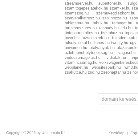
streamserver.hu
supertoner.hu
surgo
szamitogepesjatekok.hu
szamker.hu
sza
szemszog.hu
szemuvegdiszkont.hu
szerveralkatresz.hu
szoljhozza.hu
szor
tabletstore.hu
tabuk.hu
tamogat.hu
tartalomszures.hu
tasnady.hu
tdu.hu
t
tintapatrontoltes.hu
tisztahaz.hu
topajan
town.hu
tozsdeihirek.hu
tozsdemutato.
tulsulynelkul.hu
tunes.hu
twenty.hu
ugy
unwomen.hu
utalvanyok.hu
utazasbroke
uzletmenetfolytonossag.hu
vagasi.hu
vedocsomagolas.hu
vidiotak.hu
vi
vitamincsomag.hu
volkswagenkereskedo
webplanet.hu
websitespark.hu
wm8.h
zsakutca.hu
zsd.hu
zsebnaptar.hu
zsinor
Copyright © 2026 by Unidomain Kft.
Kezdőlap
Top