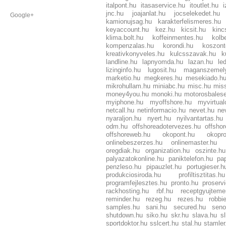
italpont.hu
itasaservice.hu
itoutlet.hu
i
jnc.hu
joajanlat.hu
jocselekedet.hu
Google+
kamionujsag.hu
karakterfelismeres.hu
keyaccount.hu
kez.hu
kicsit.hu
kinc
klima.bolt.hu
koffeinmentes.hu
kolb
kompenzalas.hu
korondi.hu
koszont
kreativkonyveles.hu
kulcsszavak.hu
k
landline.hu
lapnyomda.hu
lazan.hu
le
lizinginfo.hu
lugosit.hu
maganszemely
marketio.hu
megkeres.hu
mesekiado.h
mikrohullam.hu
miniabc.hu
misc.hu
mis
money4you.hu
monoki.hu
motorosbalese
myiphone.hu
myoffshore.hu
myvirtual
netcall.hu
netinformacio.hu
nevet.hu
ne
nyaraljon.hu
nyert.hu
nyilvantartas.hu
odm.hu
offshoreadotervezes.hu
offshor
offshoreweb.hu
okopont.hu
okopr
onlinebeszerzes.hu
onlinemaster.hu
oregdiak.hu
organization.hu
oszinte.hu
palyazatokonline.hu
paniktelefon.hu
pap
penzleso.hu
pipauzlet.hu
portugieser.h
produkciosiroda.hu
profiltisztitas.hu
programfejlesztes.hu
pronto.hu
proserv
rackhosting.hu
rbf.hu
receptgyujteme
reminder.hu
rezeg.hu
rezes.hu
robbi
samples.hu
sani.hu
secured.hu
seno
shutdown.hu
siko.hu
skr.hu
slava.hu
s
sportdoktor.hu
sslcert.hu
stal.hu
stamler