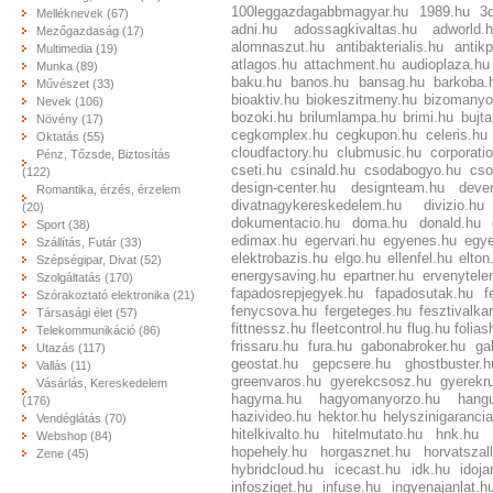
100leggazdagabbmagyar.hu
1989.hu
3
Melléknevek (67)
adni.hu
adossagkivaltas.hu
adworld.
Mezőgazdaság (17)
alomnaszut.hu
antibakterialis.hu
antikp
Multimedia (19)
atlagos.hu
attachment.hu
audioplaza.hu
Munka (89)
baku.hu
banos.hu
bansag.hu
barkoba.
Művészet (33)
bioaktiv.hu
biokeszitmeny.hu
bizomanyo
Nevek (106)
bozoki.hu
brilumlampa.hu
brimi.hu
bujta
Növény (17)
cegkomplex.hu
cegkupon.hu
celeris.hu
Oktatás (55)
cloudfactory.hu
clubmusic.hu
corporati
Pénz, Tőzsde, Biztosítás
cseti.hu
csinald.hu
csodabogyo.hu
cs
(122)
design-center.hu
designteam.hu
deve
Romantika, érzés, érzelem
divatnagykereskedelem.hu
divizio.hu
(20)
dokumentacio.hu
doma.hu
donald.hu
Sport (38)
edimax.hu
egervari.hu
egyenes.hu
egye
Szállítás, Futár (33)
elektrobazis.hu
elgo.hu
ellenfel.hu
elton
Szépségipar, Divat (52)
energysaving.hu
epartner.hu
ervenytele
Szolgáltatás (170)
fapadosrepjegyek.hu
fapadosutak.hu
f
Szórakoztató elektronika (21)
fenycsova.hu
fergeteges.hu
fesztivalka
Társasági élet (57)
fittnessz.hu
fleetcontrol.hu
flug.hu
folia
Telekommunikáció (86)
frissaru.hu
fura.hu
gabonabroker.hu
ga
Utazás (117)
geostat.hu
gepcsere.hu
ghostbuster.h
Vallás (11)
greenvaros.hu
gyerekcsosz.hu
gyerekr
Vásárlás, Kereskedelem
hagyma.hu
hagyomanyorzo.hu
hangu
(176)
hazivideo.hu
hektor.hu
helyszinigaranci
Vendéglátás (70)
hitelkivalto.hu
hitelmutato.hu
hnk.hu
Webshop (84)
hopehely.hu
horgasznet.hu
horvatszal
Zene (45)
hybridcloud.hu
icecast.hu
idk.hu
idoja
infosziget.hu
infuse.hu
ingyenajanlat.h