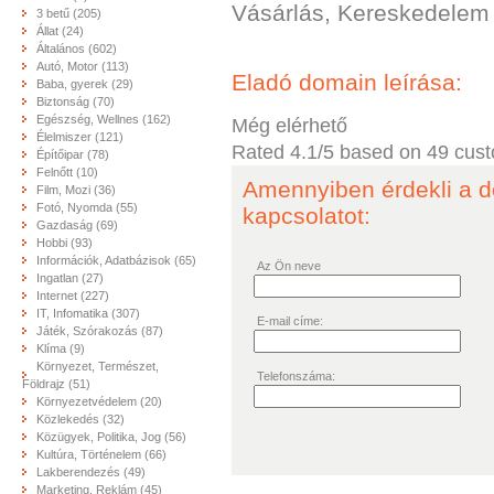
Vásárlás, Kereskedelem
3 betű (205)
Állat (24)
Általános (602)
Autó, Motor (113)
Eladó domain leírása:
Baba, gyerek (29)
Biztonság (70)
Egészség, Wellnes (162)
Még elérhető
Élelmiszer (121)
Rated
4.1
/5 based on
49
cust
Építőipar (78)
Felnőtt (10)
Amennyiben érdekli a d
Film, Mozi (36)
Fotó, Nyomda (55)
kapcsolatot:
Gazdaság (69)
Hobbi (93)
Információk, Adatbázisok (65)
Az Ön neve
Ingatlan (27)
Internet (227)
IT, Infomatika (307)
E-mail címe:
Játék, Szórakozás (87)
Klíma (9)
Környezet, Természet,
Telefonszáma:
Földrajz (51)
Környezetvédelem (20)
Közlekedés (32)
Közügyek, Politika, Jog (56)
Kultúra, Történelem (66)
Lakberendezés (49)
Marketing, Reklám (45)