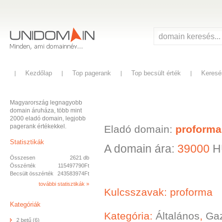
Kezdőlap
Top pagerank
Top becsült érték
Keresé
Magyarország legnagyobb
domain áruháza, több mint
2000 eladó domain, legjobb
pagerank értékekkel.
Eladó domain:
proforma
Statisztikák
A domain ára:
39000
H
Összesen
2621 db
Összérték
115497790Ft
Becsült összérték
243583974Ft
további statisztikák »
Kulcsszavak: proforma
Kategóriák
Kategória:
Általános
,
Ga
2 betű (6)